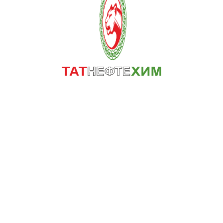
Авиакеросин
Бензи