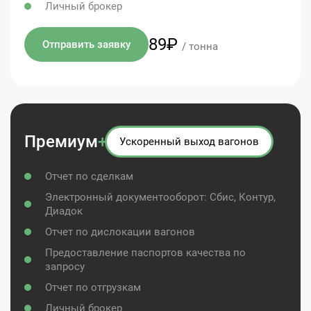
Личный брокер
89₽
Отправить заявку
/ тонна
Премиум
+
Ускоренный выход вагонов
Отчет по сделкам
Электронный документооборот: Сбис, Контур,
Диадок
Отчет по дислокации вагонов
Предоставление паспортов качества по
запросу
Отчет по отгрузкам
Личный брокер