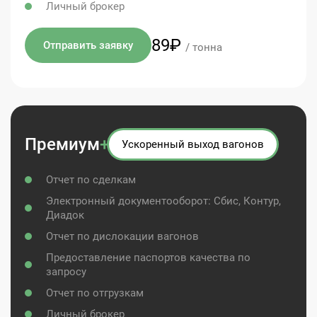
Личный брокер
89₽
Отправить заявку
/ тонна
Премиум
+
Ускоренный выход вагонов
Отчет по сделкам
Электронный документооборот: Сбис, Контур,
Диадок
Отчет по дислокации вагонов
Предоставление паспортов качества по
запросу
Отчет по отгрузкам
Личный брокер