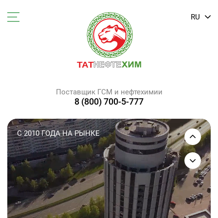
RU
Поставщик ГСМ и нефтехимии
8 (800) 700-5-777
КОМАНДА ПРОФЕССИОНАЛОВ
СОБСТВЕННОЕ ПРОИЗВОДСТВО
ДОСТАВКА Ж/Д ЦИСТЕРНАМИ
БУНКЕРОВКА СУДОВ
НЕФТЕПРОДУКТЫ ОТ ПРОИЗВОДИТЕЛЯ С
ДОСТАВКОЙ ПО РОССИИ И ЗА РУБЕЖ!