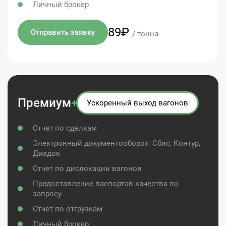
Личный брокер
89₽
Отправить заявку
/ тонна
Премиум
+
Ускоренный выход вагонов
Отчет по сделкам
Электронный документооборот: Сбис, Контур,
Диадок
Отчет по дислокации вагонов
Предоставление паспортов качества по
запросу
Отчет по отгрузкам
Личный брокер